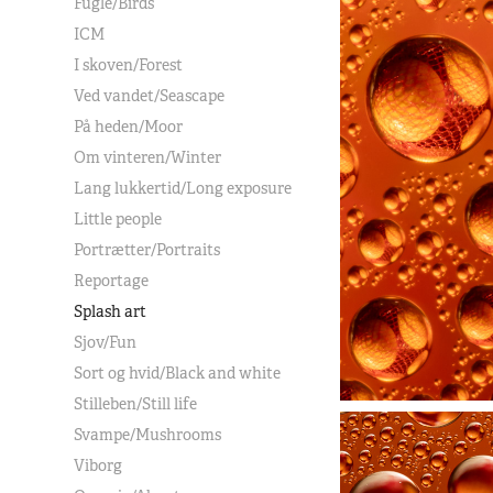
Fugle/Birds
ICM
I skoven/Forest
Ved vandet/Seascape
På heden/Moor
Om vinteren/Winter
Lang lukkertid/Long exposure
Little people
Portrætter/Portraits
Reportage
Splash art
Sjov/Fun
Sort og hvid/Black and white
Stilleben/Still life
Svampe/Mushrooms
Viborg