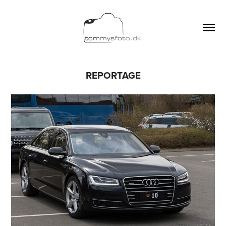
REPORTAGE